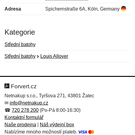
Adresa
Spichernstraße 6A, Köln, Germany
Kategorie
Střední batohy
Střední batohy
Louis Allover
Nová recenze
Nový dotaz
Hodnocení:
Jméno:
*
*
Forvert.cz
Netnakup s.r.o., Tyršova 271, 43801 Žatec
✉
info@netnakup.cz
Jméno:
E-mail:
*
*
☎
720 278 200
(Po-Pá 8:00-16:30)
Kontaktní formulář
Naše prodejna
|
Náš výdejní box
Nabízíme mnoho možností plateb.