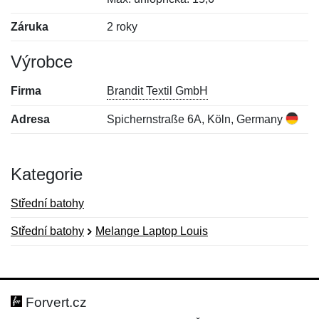
Záruka
2 roky
Výrobce
Firma
Brandit Textil GmbH
Adresa
Spichernstraße 6A, Köln, Germany
Kategorie
Střední batohy
Střední batohy
Melange Laptop Louis
Nová recenze
Nový dotaz
Hodnocení:
Jméno:
*
*
Forvert.cz