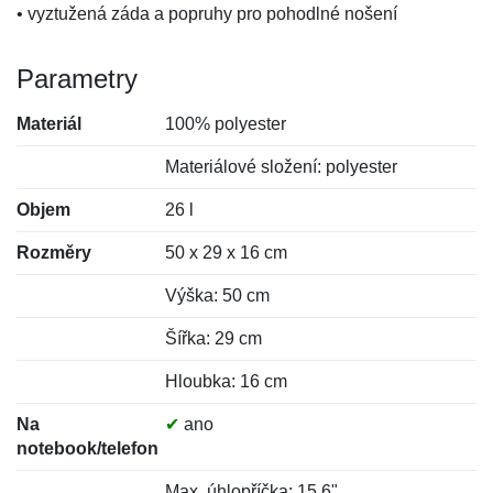
• vyztužená záda a popruhy pro pohodlné nošení
Parametry
Materiál
100% polyester
Materiálové složení: polyester
Objem
26 l
Rozměry
50 x 29 x 16 cm
Výška: 50 cm
Šířka: 29 cm
Hloubka: 16 cm
Na
✔
ano
notebook/telefon
Max. úhlopříčka: 15,6"