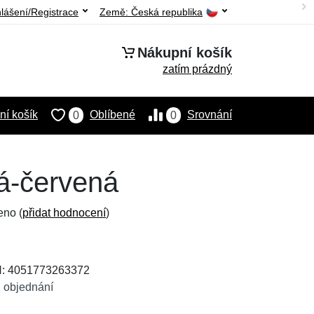
hlášení/Registrace
Země:
Česká republika
Nákupní košík
zatím prázdný
í košík
Oblíbené
Srovnání
0
0
vá-červená
eno (
přidat hodnocení
)
N: 4051773263372
 objednání