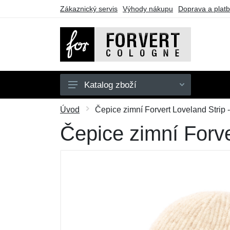
Zákaznický servis
Výhody nákupu
Doprava a plat
Katalog zboží
Střední batohy
Úvod
Čepice zimní Forvert Loveland Strip
Velké batohy
Čepice zimní Forve
Ledvinky
Oblečení
Doplňky
Dárkové poukazy
Výprodej