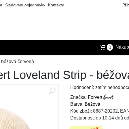
ba
Sledování objednávky
Kontakty
Při
Nákupn
0
 - béžová-červená
rt Loveland Strip - béžo
Hodnocení:
zatím nehodnoc
Značka:
Forvert
Barva:
Béžová
Kód zboží: 8687-20202, EA
Dostupnost:
do 10-14 dnů od