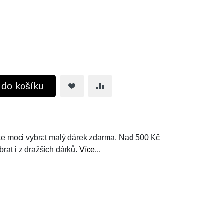
t do košíku
e moci vybrat malý dárek zdarma. Nad 500 Kč
brat i z dražších dárků.
Více...