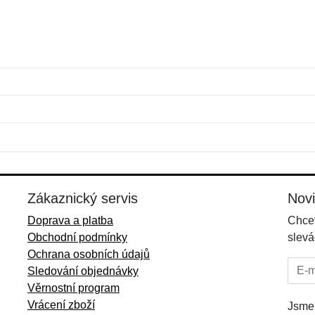
Jméno:
E-mail:
*
*
E-mail:
*
Zákaznický servis
Nov
Doprava a platba
Chcet
Obchodní podmínky
slevá
Ochrana osobních údajů
E-mai
Sledování objednávky
Věrnostní program
Vrácení zboží
Jsme 