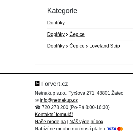
Kategorie
Doplňky
Doplňky
Čepice
Doplňky
Čepice
Loveland Strip
Nová recenze
Nový dotaz
Hodnocení:
Jméno:
*
*
Forvert.cz
Netnakup s.r.o., Tyršova 271, 43801 Žatec
✉
info@netnakup.cz
Zpráva
Zpráva
*
*
☎ 720 278 200 (Po-Pá 8:00-16:30)
Kontaktní formulář
Naše prodejna
|
Náš výdejní box
Nabízíme mnoho možností plateb.