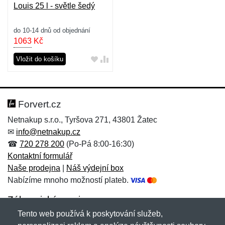
Louis 25 l - světle šedý
do 10-14 dnů od objednání
1063
Kč
Vložit do košíku
Forvert.cz
Netnakup s.r.o., Tyršova 271, 43801 Žatec
✉
info@netnakup.cz
☎
720 278 200
(Po-Pá 8:00-16:30)
Kontaktní formulář
Naše prodejna
|
Náš výdejní box
Nabízíme mnoho možností plateb.
Zákaznický servis
Tento web používá k poskytování služeb,
Novinky emailem