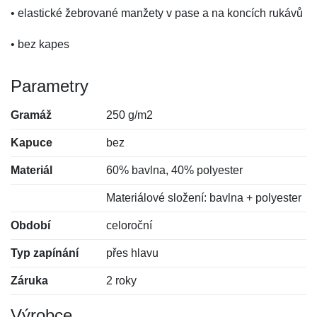
• elastické žebrované manžety v pase a na koncích rukávů
• bez kapes
Parametry
Gramáž
250 g/m2
Kapuce
bez
Materiál
60% bavlna, 40% polyester
Materiálové složení: bavlna + polyester
Období
celoroční
Typ zapínání
přes hlavu
Záruka
2 roky
Výrobce