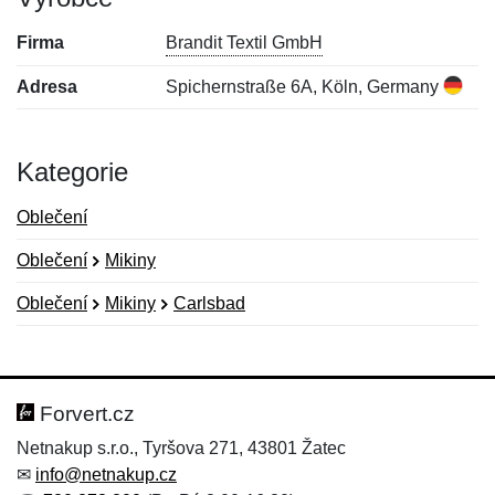
Firma
Brandit Textil GmbH
Adresa
Spichernstraße 6A, Köln, Germany
Kategorie
Oblečení
Oblečení
Mikiny
Oblečení
Mikiny
Carlsbad
Nová recenze
Nový dotaz
Hodnocení:
Jméno:
*
*
Forvert.cz
Netnakup s.r.o., Tyršova 271, 43801 Žatec
✉
info@netnakup.cz