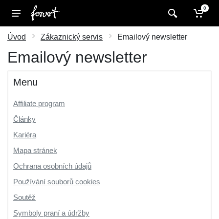
0
Úvod
Zákaznický servis
Emailový newsletter
Emailový newsletter
Menu
Affiliate program
Články
Kariéra
Mapa stránek
Ochrana osobních údajů
Používání souborů cookies
Soutěž
Symboly praní a údržby