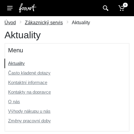
0
Úvod
Zákaznický servis
Aktuality
Aktuality
Menu
Aktuality
Často kladené dotazy
Kontaktní informace
Kontakty na dopravce
O nás
Výhody nákupu u nás
Změny pracovní doby