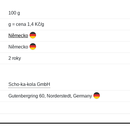
100 g
g = cena 1,4 Kč/g
Německo
Německo
2 roky
Scho-ka-kola GmbH
Gutenbergring 60, Norderstedt, Germany
Jméno:
E-mail:
*
*
E-mail:
*