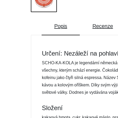
Popis
Recenze
Určení: Nezáleží na pohlav
SCHO-KA-KOLA je legendární německá ene
všechny, kterým schází energie. Čokoláda
kofeinu jako čtyři silná espressa. Náz
kávou a kolovým oříškem. Díky svým výj
světové války. Dodnes je vydávána vo
Složení
kakaová hmota, cukr, kakaové máslo, praž