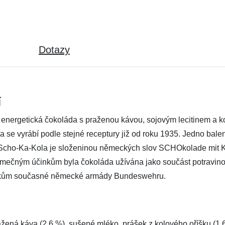
Dotazy
í
rgetická čokoláda s praženou kávou, sojovým lecitinem a kol
 se vyrábí podle stejné receptury již od roku 1935. Jedno bale
ev Scho-Ka-Kola je složeninou německých slov SCHOkolade mit
imečným účinkům byla čokoláda užívána jako součást potravino
jákům současné německé armády Bundeswehru.
ená káva (2,6 %), sušené mléko, prášek z kolového oříšku (1,6 