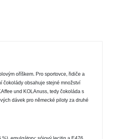
ovým oříškem. Pro sportovce, řidiče a
ní čokolády obsahuje stejné množství
 KAffee und KOLAnuss, tedy čokoláda s
vých dávek pro německé piloty za druhé
%), emulgátory: sójový lecitin a E476,