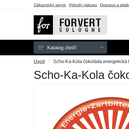
Zákaznický servis
Výhody nákupu
Doprava a plat
Katalog zboží
Střední batohy
Úvod
Scho-Ka-Kola čokoláda energetická 
Velké batohy
Scho-Ka-Kola čoko
Ledvinky
Oblečení
Doplňky
Dárkové poukazy
Výprodej