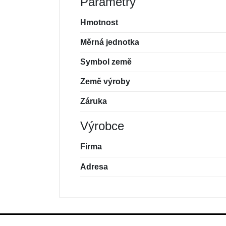
Parametry
Hmotnost
Měrná jednotka
Symbol země
Země výroby
Záruka
Výrobce
Firma
Adresa
Nová recenze
Nový dotaz
Hodnocení:
Jméno:
*
*