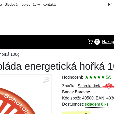
ba
Sledování objednávky
Kontakty
Při
Nákupn
0
hořká 100g
láda energetická hořká 
Hodnocení:
5/5
,
Značka:
Scho-ka-kola
Barva:
Barevné
Kód zboží: 40500, EAN: 40
Dostupnost:
skladem 8 ks