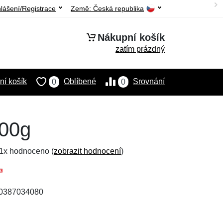
hlášení/Registrace
Země:
Česká republika
Nákupní košík
zatím prázdný
í košík
Oblíbené
Srovnání
0
0
100g
 1x hodnoceno (
zobrazit hodnocení
)
30387034080