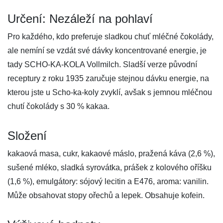
Určení: Nezáleží na pohlaví
Pro každého, kdo preferuje sladkou chuť mléčné čokolády,
ale nemíní se vzdát své dávky koncentrované energie, je
tady SCHO-KA-KOLA Vollmilch. Sladší verze původní
receptury z roku 1935 zaručuje stejnou dávku energie, na
kterou jste u Scho-ka-koly zvyklí, avšak s jemnou mléčnou
chutí čokolády s 30 % kakaa.
Složení
kakaová masa, cukr, kakaové máslo, pražená káva (2,6 %),
sušené mléko, sladká syrovátka, prášek z kolového oříšku
(1,6 %), emulgátory: sójový lecitin a E476, aroma: vanilin.
Může obsahovat stopy ořechů a lepek. Obsahuje kofein.