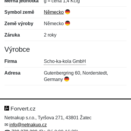
Měrná jednotka
g = cena 1,4 Kč/g
Symbol země
Německo
Země výroby
Německo
Záruka
2 roky
Výrobce
Firma
Scho-ka-kola GmbH
Adresa
Gutenbergring 60, Norderstedt,
Germany
Nová recenze
Nový dotaz
Hodnocení:
Jméno:
*
*
Forvert.cz
Netnakup s.r.o., Tyršova 271, 43801 Žatec
✉
info@netnakup.cz