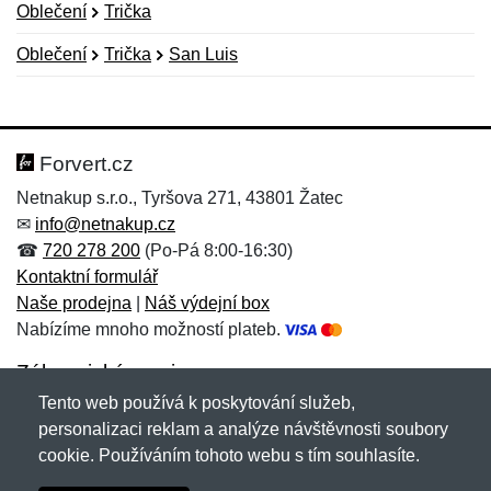
Oblečení
Trička
Oblečení
Trička
San Luis
Nová recenze
Nový dotaz
Hodnocení:
Jméno:
*
*
Forvert.cz
Netnakup s.r.o., Tyršova 271, 43801 Žatec
✉
info@netnakup.cz
Jméno:
E-mail:
*
*
☎
720 278 200
(Po-Pá 8:00-16:30)
Kontaktní formulář
Naše prodejna
|
Náš výdejní box
Nabízíme mnoho možností plateb.
E-mail:
*
Zpráva
*
Zákaznický servis
Tento web používá k poskytování služeb,
Novinky emailem
personalizaci reklam a analýze návštěvnosti soubory
cookie. Používáním tohoto webu s tím souhlasíte.
Zpráva
*