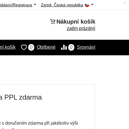
hlášení/Registrace
Země:
Česká republika
Nákupní košík
zatím prázdný
í košík
Oblíbené
Srovnání
0
0
ta PPL zdarma
s doručením zdarma při jakékoliv výši