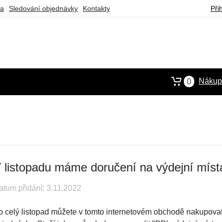
ba
Sledování objednávky
Kontakty
Při
Nákupn
0
 listopadu máme doručení na výdejní mís
atum přidání: 3.11.2022
o celý listopad můžete v tomto internetovém obchodě nakupovat 