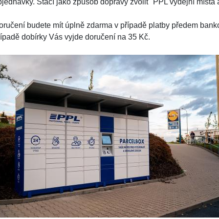
bjednávky. Stačí jako způsob dopravy zvolit "PPL výdejní místa 
oručení budete mít úplně zdarma v případě platby předem bank
řípadě dobírky Vás vyjde doručení na 35 Kč.