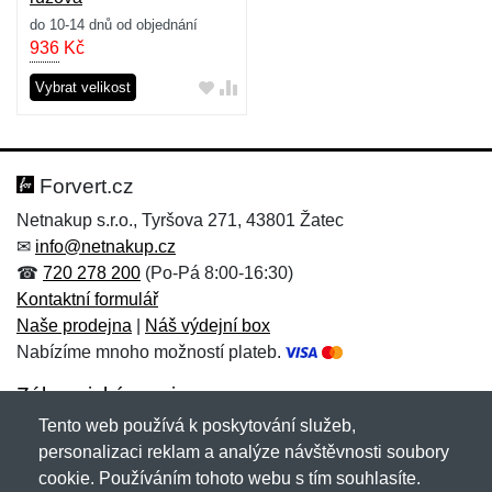
do 10-14 dnů od objednání
936
Kč
Vybrat velikost
Forvert.cz
Netnakup s.r.o., Tyršova 271, 43801 Žatec
✉
info@netnakup.cz
☎
720 278 200
(Po-Pá 8:00-16:30)
Kontaktní formulář
Naše prodejna
|
Náš výdejní box
Nabízíme mnoho možností plateb.
Zákaznický servis
Tento web používá k poskytování služeb,
Novinky emailem
personalizaci reklam a analýze návštěvnosti soubory
cookie. Používáním tohoto webu s tím souhlasíte.