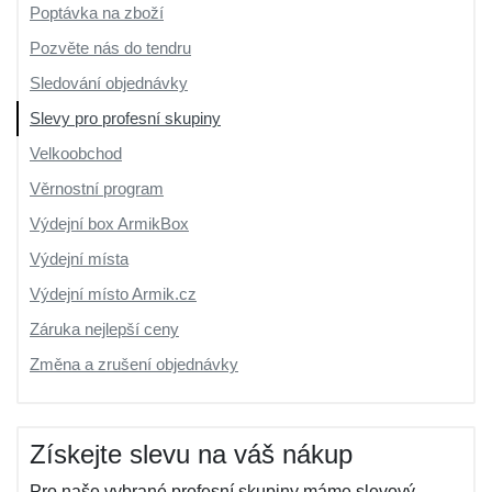
Poptávka na zboží
Pozvěte nás do tendru
Sledování objednávky
Slevy pro profesní skupiny
Velkoobchod
Věrnostní program
Výdejní box ArmikBox
Výdejní místa
Výdejní místo Armik.cz
Záruka nejlepší ceny
Změna a zrušení objednávky
Získejte slevu na váš nákup
Pro naše vybrané profesní skupiny máme slevový