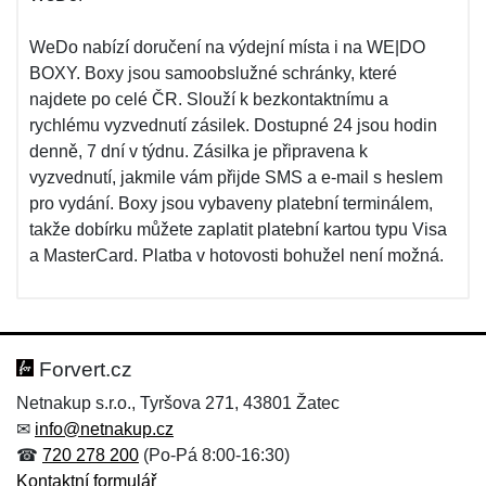
WeDo nabízí doručení na výdejní místa i na WE|DO
BOXY. Boxy jsou samoobslužné schránky, které
najdete po celé ČR. Slouží k bezkontaktnímu a
rychlému vyzvednutí zásilek. Dostupné 24 jsou hodin
denně, 7 dní v týdnu. Zásilka je připravena k
vyzvednutí, jakmile vám přijde SMS a e-mail s heslem
pro vydání. Boxy jsou vybaveny platební terminálem,
takže dobírku můžete zaplatit platební kartou typu Visa
a MasterCard. Platba v hotovosti bohužel není možná.
Forvert.cz
Netnakup s.r.o., Tyršova 271, 43801 Žatec
✉
info@netnakup.cz
☎
720 278 200
(Po-Pá 8:00-16:30)
Kontaktní formulář